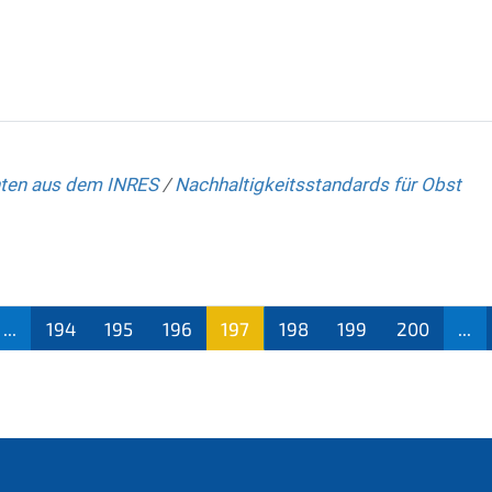
hten aus dem INRES
/
Nachhaltigkeitsstandards für Obst
...
194
195
196
197
198
199
200
...
(aktu
ell)