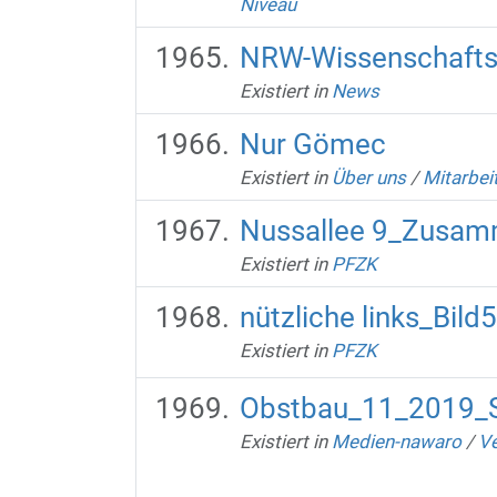
Niveau
NRW-Wissenschaftsm
Existiert in
News
Nur Gömec
Existiert in
Über uns
/
Mitarbei
Nussallee 9_Zusam
Existiert in
PFZK
nützliche links_Bild5
Existiert in
PFZK
Obstbau_11_2019_S
Existiert in
Medien-nawaro
/
Ve