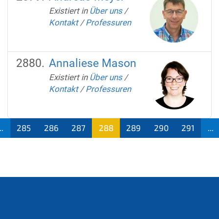
Existiert in
Über uns
/
Kontakt
/
Professuren
Annaliese Mason
Existiert in
Über uns
/
Kontakt
/
Professuren
..
285
286
287
288
289
290
291
...
(aktu
ell)