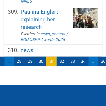
INRES
Paulina Englert
explaining her
research
Existiert in
news_content
/
EGU OSPP Awards 2025
news
1
...
28
29
30
31
32
33
34
...
30
(aktu
ell)