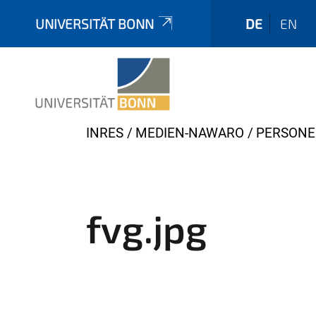
UNIVERSITÄT BONN
DE
EN
Y
INRES
MEDIEN-NAWARO
PERSON
o
u
a
r
fvg.jpg
e
h
e
r
e